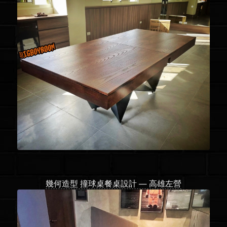
幾何造型 撞球桌餐桌設計 — 高雄左營