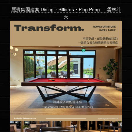
麗寶集團建案 Dining・Billiards・Ping Pong — 雲林斗
六