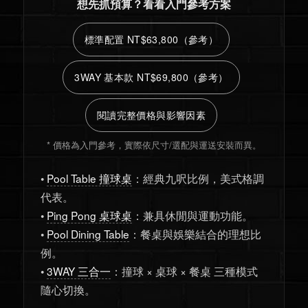
想先抓預算？看看入門參考方案
標準配置 NT$63,800（參考）
3WAY 基本款 NT$69,800（參考）
閱讀完整價格與影響因素
* 價格為入門參考，實際依尺寸/選配與運送安裝而異。
•
Pool Table 撞球桌
：經典九呎比例，美式格調
代表。
•
Ping Pong 桌球桌
：兼具休閒與運動功能。
•
Pool Dining Table
：餐桌與娛樂結合的理想比
例。
•
3WAY 三合一
：撞球 × 桌球 × 餐桌 三種模式
隨心切換。