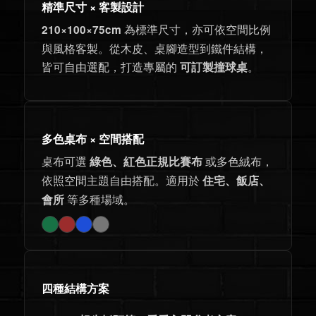
桌
坪
精準尺寸 × 客製設計
品
牌
為標準尺寸，亦可依空間比例
數
210×100×75cm
與風格客製。從木皮、桌腳造型到鐵件結構，
娛
皆可自由選配，打造專屬的
。
可訂製撞球桌
樂
空
間
多色桌布 × 空間搭配
解
桌布可選
或多色絨布，
綠色、紅色正規比賽布
決
依照空間主題自由搭配。適用於
住宅、飯店、
方
等多種場域。
會所
案
｜
BigBoyRoom
四種結構方案