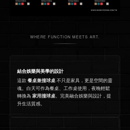
家
客
製
用
化
撞
撞
WHERE FUNCTION MEETS ART.
球
桌
球
價
格、
桌、
飯
店
餐
會
結合娛樂與美學的設計
所
桌
撞
這款
不只是家具，更是空間的靈
餐桌兼撞球桌
球
兼
桌
魂。白天可作為餐桌、工作桌使用，夜晚輕鬆
設
撞
轉換為
。完美融合娛樂與設計，提
家用撞球桌
計、
台
升生活質感。
球
灣
專
桌、
業
撞
小
球