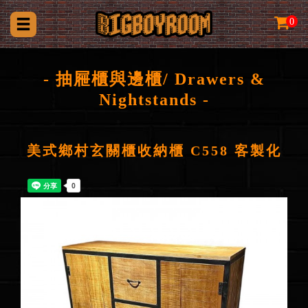
0
- 抽屜櫃與邊櫃/ Drawers &
Nightstands -
美式鄉村玄關櫃收納櫃 C558 客製化