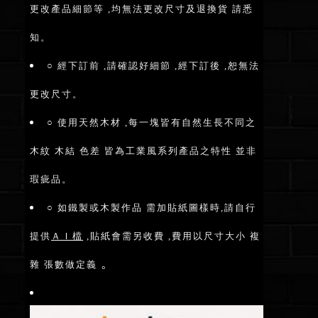
更改產品細節等 ,均無法更改尺寸及退換貨 請悉
知。
○ 經下訂前 ,請確認好細節 ,經下訂後 ,恕無法
更改尺寸。
○ 使用天然木材 ,每一塊皆有自然生長不同之
木紋 木結 色差 皆為工業風系列產品之特性 並非
瑕疵品。
○ 如鐵製或木製作品 需加貼紙圖樣時,請自行
提供
ＡＩ檔
,貼紙會需另收費 ,費用以尺寸大小 複
。
雜 張數做定義