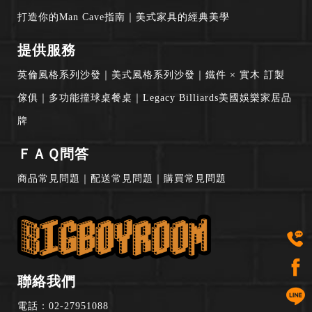
打造你的Man Cave指南
｜
美式家具的經典美學
提供服務
英倫風格系列沙發
｜
美式風格系列沙發
｜
鐵件 × 實木 訂製
傢俱
｜
多功能撞球桌餐桌
｜
Legacy Billiards美國娛樂家居品
牌
ＦＡＱ問答
商品常見問題
｜
配送常見問題
｜
購買常見問題
聯絡我們
電話：
02-27951088