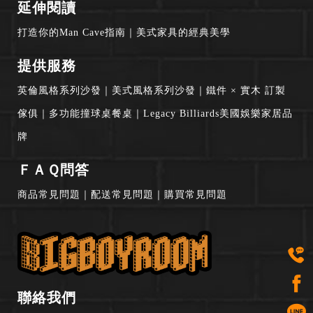
延伸閱讀
打造你的Man Cave指南
｜
美式家具的經典美學
提供服務
英倫風格系列沙發
｜
美式風格系列沙發
｜
鐵件 × 實木 訂製
傢俱
｜
多功能撞球桌餐桌
｜
Legacy Billiards美國娛樂家居品
牌
ＦＡＱ問答
商品常見問題
｜
配送常見問題
｜
購買常見問題
聯絡我們