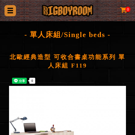
0
- 單人床組/Single beds -
北歐經典造型 可收合書桌功能系列 單
人床組 F119