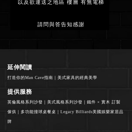
以及欲運送之地區 樓層 有無電梯
請問與答告知感謝
延伸閱讀
打造你的Man Cave指南
｜
美式家具的經典美學
提供服務
英倫風格系列沙發
｜
美式風格系列沙發
｜
鐵件 × 實木 訂製
傢俱
｜
多功能撞球桌餐桌
｜
Legacy Billiards美國娛樂家居品
牌