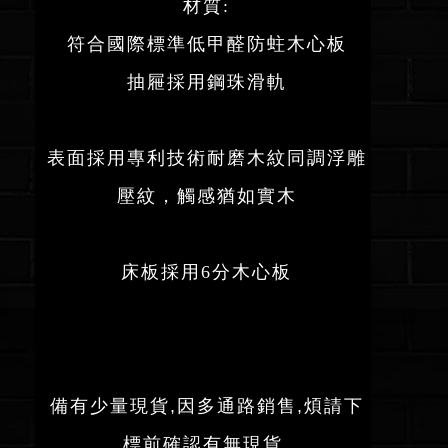
材質:
符合國際標準低甲醛防蛀木心板
抽屜採用鋼珠滑軌
表面採用專利技術耐磨木紋同調浮雕
壓紋，觸感猶如實木
床板採用6分木心板
備有少量現貨,因多通路銷售,煩請下
標前確認有無現貨