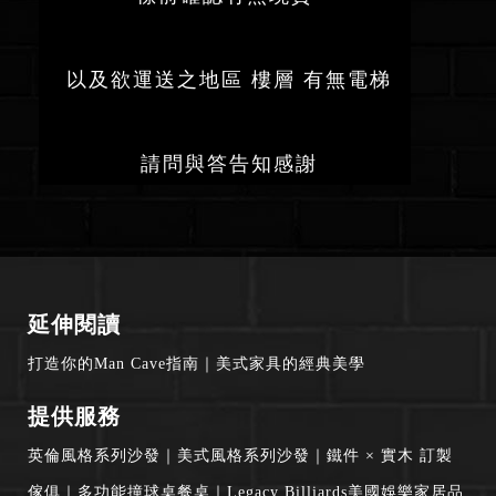
以及欲運送之地區 樓層 有無電梯
請問與答告知感謝
延伸閱讀
打造你的Man Cave指南
｜
美式家具的經典美學
提供服務
英倫風格系列沙發
｜
美式風格系列沙發
｜
鐵件 × 實木 訂製
傢俱
｜
多功能撞球桌餐桌
｜
Legacy Billiards美國娛樂家居品