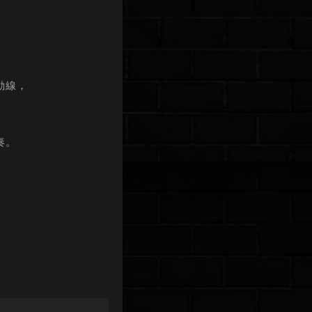
動線，
奏。