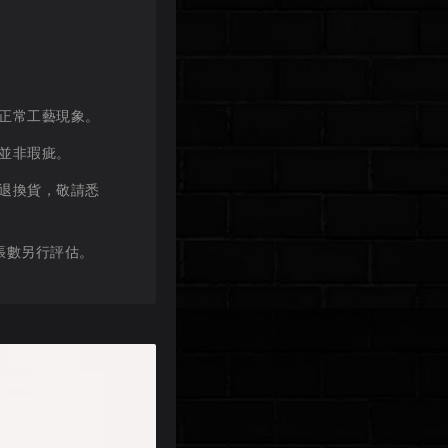
正常工藝現象。
並非瑕疵。
退換貨，敬請悉
張數另行評估。