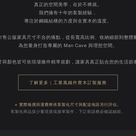
真正的空間美學，在於不將就。
我們擁有十年的客製經驗，
專注於鋼鐵結構的力度與全實木的溫度。
市售公版家具尺寸不合的痛點，從長寬高比例、收納細節到整體
為您量身打造專屬的 Man Cave 與理想空間。
寸與顏色皆可依現場條件精準規劃，讓家具真正貼合您的生活節
了解更多｜工業風鐵件實木訂製服務
※ 實際報價與運費將依客製化尺寸與配送地區另行評估。
客製化商品採少量現貨或接單製作，下訂前請務必確認細節。