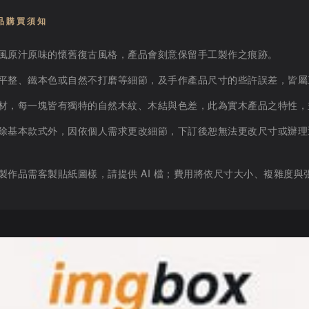
 產品購買須知
風原汁原味的懷舊復古風格，產品會刻意保留手工製作之痕跡。
平整、鐵本色或自然不打磨等細節，及手作產品尺寸的些許誤差，皆屬
材，每一塊皆有獨特的自然木紋、木結與色差，此為實木產品之特性，
除基本款式外，因依個人需求更改細節，下訂後恕無法更改尺寸或辦理
製作品需客製貼紙圖樣，請提供 AI 檔；費用將依尺寸大小、複雜度與