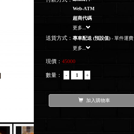
Web-ATM
超商代碼
更多...
送貨方式：
專車配送 (預設值)
- 單件運費 
更多...
現價：
45000
數量：
加入購物車