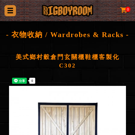
0
- 衣物收納 / Wardrobes & Racks -
美式鄉村穀倉門玄關櫃鞋櫃客製化
C302