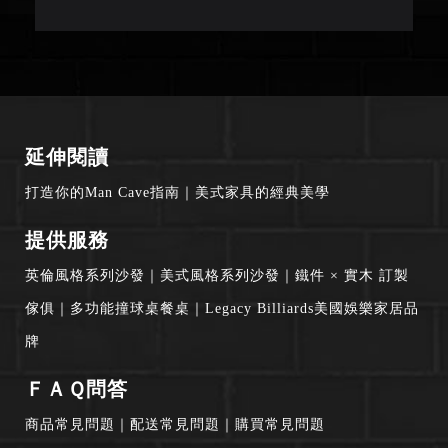
延伸閱讀
打造你的Man Cave指南
｜
美式家具的經典美學
提供服務
英倫風格系列沙發
｜
美式風格系列沙發
｜
鐵件 × 實木 訂製
傢俱
｜
多功能撞球桌餐桌
｜
Legacy Billiards美國娛樂家居品
牌
ＦＡＱ問答
商品常見問題
｜
配送常見問題
｜
購買常見問題