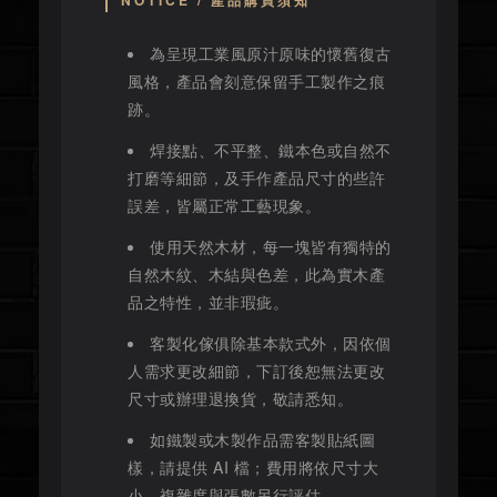
NOTICE / 產品購買須知
為呈現工業風原汁原味的懷舊復古
風格，產品會刻意保留手工製作之痕
跡。
焊接點、不平整、鐵本色或自然不
打磨等細節，及手作產品尺寸的些許
誤差，皆屬正常工藝現象。
使用天然木材，每一塊皆有獨特的
自然木紋、木結與色差，此為實木產
品之特性，並非瑕疵。
客製化傢俱除基本款式外，因依個
人需求更改細節，下訂後恕無法更改
尺寸或辦理退換貨，敬請悉知。
如鐵製或木製作品需客製貼紙圖
樣，請提供 AI 檔；費用將依尺寸大
小、複雜度與張數另行評估。