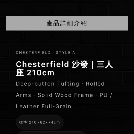
產品詳細介紹
Chesterfield
96
／
英
CHESTERFIELD · STYLE A
157
式
Chesterfield 沙發｜三人
／
座 210cm
沙
210
／
發
Deep-button Tufting · Rolled
240
｜
Arms · Solid Wood Frame · PU /
／
深
258
Leather Full-Grain
拉
公
分
扣・
標準 210×82×74cm
可
實