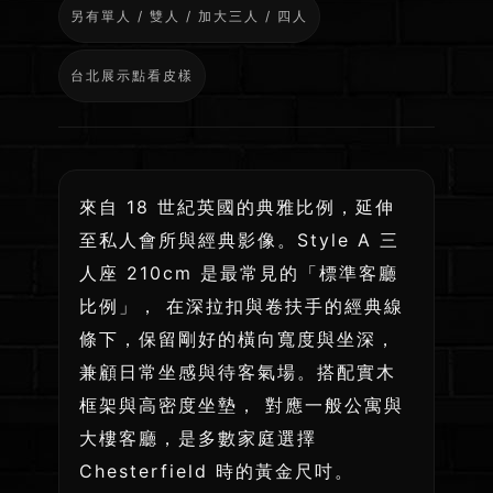
選
另有單人 / 雙人 / 加大三人 / 四人
木
｜
框
微
台北展示點看皮樣
客
架
製
｜
長
PU
度
｜
來自 18 世紀英國的典雅比例，延伸
與
台
至私人會所與經典影像。Style A 三
Leather
北
人座 210cm 是最常見的「標準客廳
頭
展
比例」， 在深拉扣與卷扶手的經典線
層
示
條下，保留剛好的橫向寬度與坐深，
體
全
兼顧日常坐感與待客氣場。搭配實木
驗
牛
框架與高密度坐墊， 對應一般公寓與
皮
大樓客廳，是多數家庭選擇
Chesterfield 時的黃金尺吋。