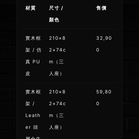
材質
尺寸 /
售價
顏色
實木框
210×8
32,90
架 / 仿
2×74c
0
真 PU
m（三
皮
人座）
實木框
210×8
59,80
架 /
2×74c
0
Leath
m（三
er 頭
人座）
層全牛