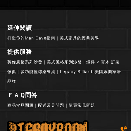
延伸閱讀
打造你的Man Cave指南
｜
美式家具的經典美學
提供服務
英倫風格系列沙發
｜
美式風格系列沙發
｜
鐵件 × 實木 訂製
傢俱
｜
多功能撞球桌餐桌
｜
Legacy Billiards美國娛樂家居
品牌
ＦＡＱ問答
商品常見問題
｜
配送常見問題
｜
購買常見問題