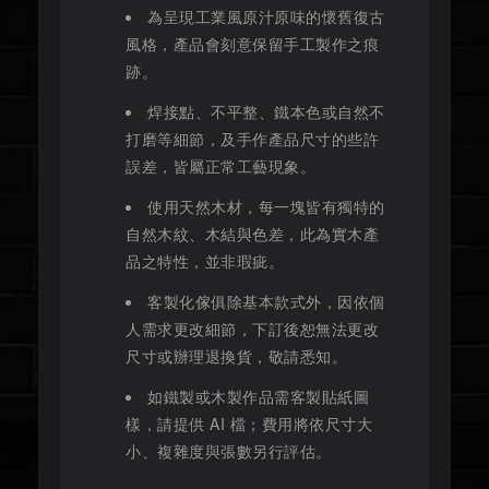
為呈現工業風原汁原味的懷舊復古
風格，產品會刻意保留手工製作之痕
跡。
焊接點、不平整、鐵本色或自然不
打磨等細節，及手作產品尺寸的些許
誤差，皆屬正常工藝現象。
使用天然木材，每一塊皆有獨特的
自然木紋、木結與色差，此為實木產
品之特性，並非瑕疵。
客製化傢俱除基本款式外，因依個
人需求更改細節，下訂後恕無法更改
尺寸或辦理退換貨，敬請悉知。
如鐵製或木製作品需客製貼紙圖
樣，請提供 AI 檔；費用將依尺寸大
小、複雜度與張數另行評估。