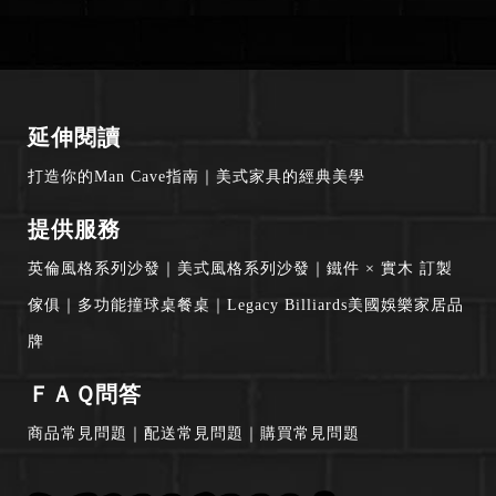
延伸閱讀
打造你的Man Cave指南
｜
美式家具的經典美學
提供服務
英倫風格系列沙發
｜
美式風格系列沙發
｜
鐵件 × 實木 訂製
傢俱
｜
多功能撞球桌餐桌
｜
Legacy Billiards美國娛樂家居品
牌
ＦＡＱ問答
商品常見問題
｜
配送常見問題
｜
購買常見問題