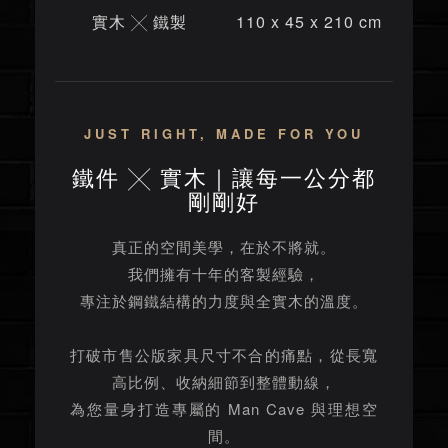
實木 ╳ 鐵製
110 x 45 x 210 cm
JUST RIGHT, MADE FOR YOU
鐵件 ╳ 實木｜讓每一公分都
剛剛好
真正的空間美學，在於不將就。
我們擁有十年的客製經驗，
專注於鋼鐵結構的力度與全實木的溫度。
打破市售公版家具尺寸不合的痛點，從長寬
高比例、收納細節到整體動線，
為您量身打造專屬的 Man Cave 與理想空
間。