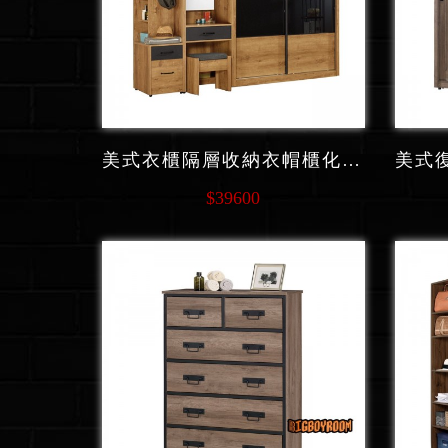
美式衣櫃隔層收納衣帽櫃化妝台套組 C223系列
$39600