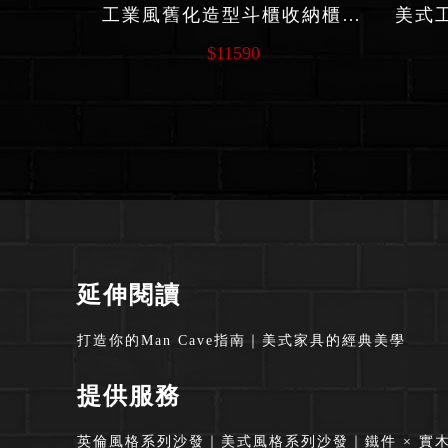
工業風舊化造型斗櫃收納櫃 C238 系列
$11590
延伸閱讀
打造你的Man Cave指南
｜
美式家具的經典美學
提供服務
英倫風格系列沙發
｜
美式風格系列沙發
｜
鐵件 × 實