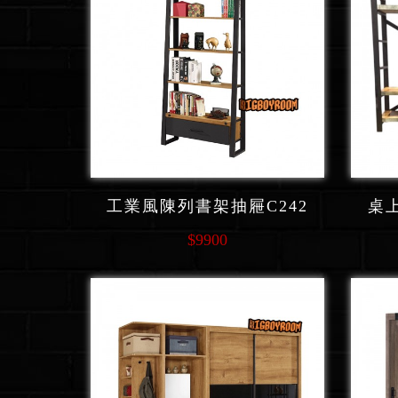
工業風陳列書架抽屜C242
桌
$9900