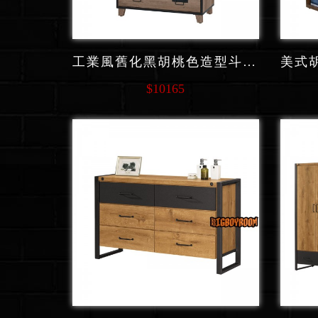
工業風舊化黑胡桃色造型斗櫃收納櫃 C237 系列
$10165