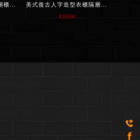
簡約展示高低櫃套組玄關櫃隔層收納櫃 C217 系列
美式復古人字造型衣櫃隔層收納 C225系列
$39990