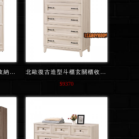
美式復古鄉村衣櫃隔層收納 C224系列
北歐復古造型斗櫃玄關櫃收納櫃 C233 系列
$9370