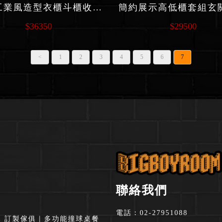
美式工業風造型衣櫃斗櫃收納套組 C231 系列
$36350
$29500
<
1
2
3
4
5
6
7
聯絡我們
電話：
02-27951088
木 訂製傢俱
｜
多功能撞球桌餐