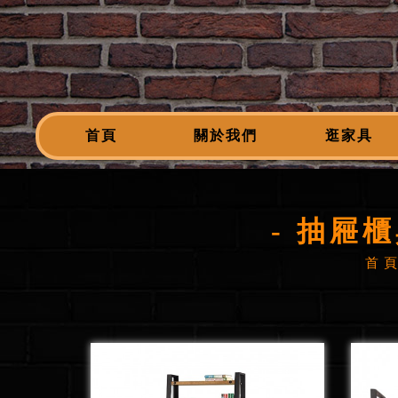
首頁
關於我們
逛家具
- 抽屜櫃與
首 頁