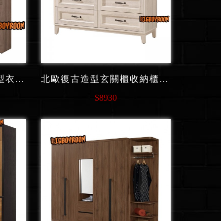
美式復古舊化穀倉門造型衣櫃隔層收納 C228 系列
北歐復古造型玄關櫃收納櫃 C232 系列
$8930