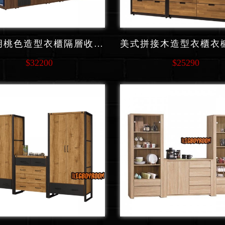
美式胡桃色造型衣櫃隔層收納 C229 系列
$32200
$25290