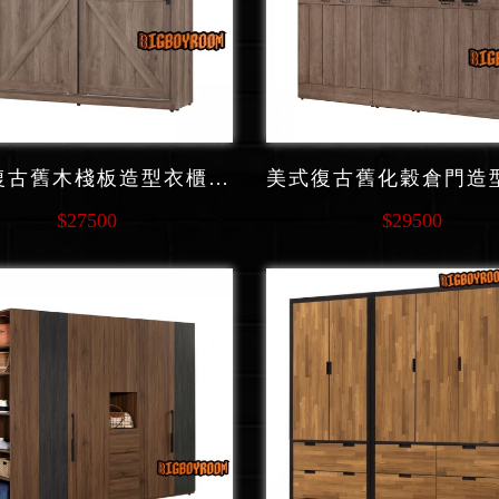
美式復古舊木棧板造型衣櫃隔層收納 C227 系列
$27500
$29500