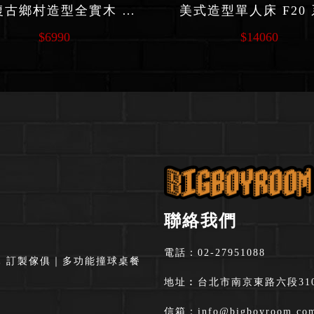
美式復古鄉村造型全實木 單人床架 F30
美式造型單人床 F20
$6990
$14060
聯絡我們
電話：
02-27951088
木 訂製傢俱
｜
多功能撞球桌餐
地址︰台北市南京東路六段310
信箱：
info@bigboyroom.co