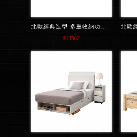
北歐經典造型 多重收納功能系列 單人床 F122
$15500