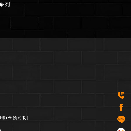
 系列
號(全預約制)
m