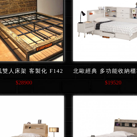
雙人床架 客製化 F142
$28900
$19520