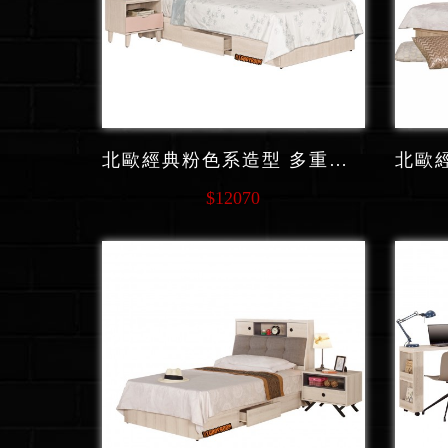
北歐經典粉色系造型 多重收納功能系列功能系列 單人床 F136
$12070