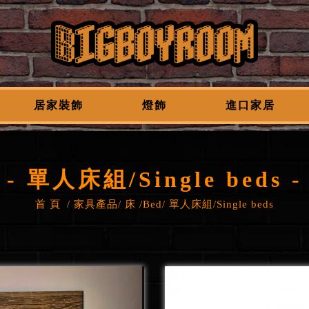
居家裝飾
燈飾
進口家居
- 單人床組/Single beds -
首 頁
家具產品
床 /Bed
單人床組/Single beds