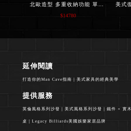
北歐造型 多重收納功能 單人床組 F35
$14780
延伸閱讀
打造你的Man Cave指南
｜
美式家具的經典美學
提供服務
英倫風格系列沙發
｜
美式風格系列沙發
｜
鐵件 × 實
桌
｜
Legacy Billiards美國娛樂家居品牌