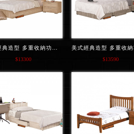
北歐經典造型 多重收納功能系列功能系列 單人床 F137
$13300
$13590