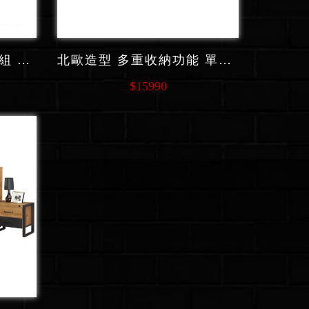
美式造型 全實木單人床組 F55
北歐造型 多重收納功能 單人床組 F48
$15990