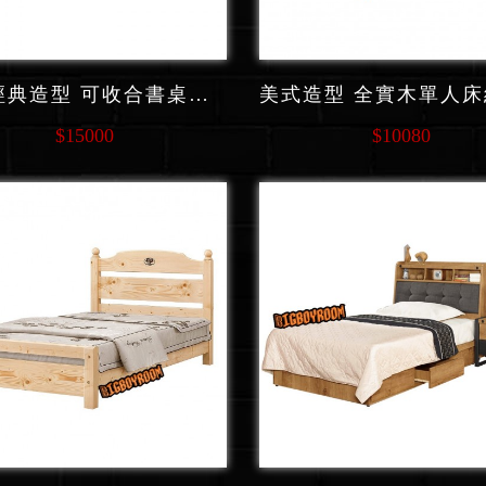
北歐經典造型 可收合書桌功能系列 單人床組 F119
$15000
$10080